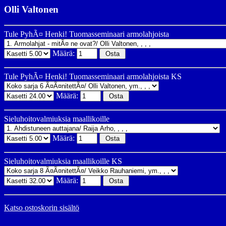
Olli Valtonen
Tule PyhÃ¤ Henki! Tuomasseminaari armolahjoista
Määrä:
Tule PyhÃ¤ Henki! Tuomasseminaari armolahjoista KS
Määrä:
Sieluhoitovalmiuksia maallikoille
Määrä:
Sieluhoitovalmiuksia maallikoille KS
Määrä:
Katso ostoskorin sisältö