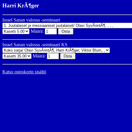
Harri KrÃ¶ger
Israel Sanan valossa -seminaari
Määrä:
Israel Sanan valossa -seminaari KS
Määrä:
Katso ostoskorin sisältö